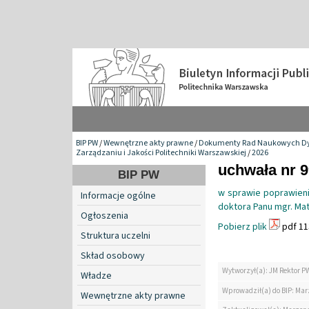
BIP PW
/
Wewnętrzne akty prawne
/
Dokumenty Rad Naukowych Dy
Zarządzaniu i Jakości Politechniki Warszawskiej
/
2026
uchwała nr 9
BIP PW
w sprawie poprawieni
Informacje ogólne
doktora Panu mgr. Ma
Ogłoszenia
Pobierz plik
pdf 11
Struktura uczelni
Skład osobowy
Wytworzył(a): JM Rektor P
Władze
Wprowadził(a) do BIP: Ma
Wewnętrzne akty prawne