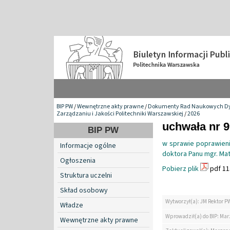
BIP PW
/
Wewnętrzne akty prawne
/
Dokumenty Rad Naukowych Dy
Zarządzaniu i Jakości Politechniki Warszawskiej
/
2026
uchwała nr 9
BIP PW
w sprawie poprawieni
Informacje ogólne
doktora Panu mgr. Ma
Ogłoszenia
Pobierz plik
pdf 11
Struktura uczelni
Skład osobowy
Wytworzył(a): JM Rektor P
Władze
Wprowadził(a) do BIP: Ma
Wewnętrzne akty prawne