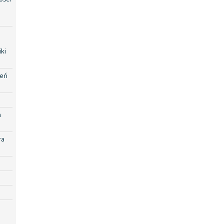
ki
zeń
a
ra