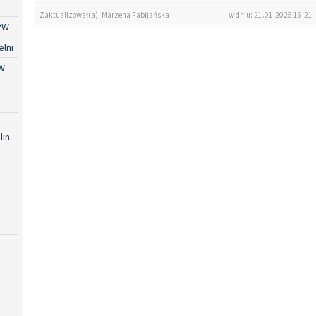
Zaktualizował(a): Marzena Fabijańska
w dniu: 21.01.2026 16:21
PW
lni
W
lin