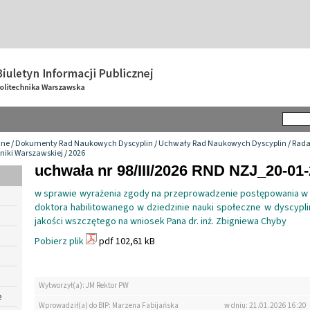
wne
/
Dokumenty Rad Naukowych Dyscyplin
/
Uchwały Rad Naukowych Dyscyplin
/
Rada
hniki Warszawskiej
/
2026
uchwała nr 98/III/2026 RND NZJ_20-01
w sprawie wyrażenia zgody na przeprowadzenie postępowania w 
doktora habilitowanego w dziedzinie nauki społeczne w dyscyplin
jakości wszczętego na wniosek Pana dr. inż. Zbigniewa Chyby
Pobierz plik
pdf 102,61 kB
Wytworzył(a): JM Rektor PW
e
Wprowadził(a) do BIP: Marzena Fabijańska
w dniu: 21.01.2026 16:20