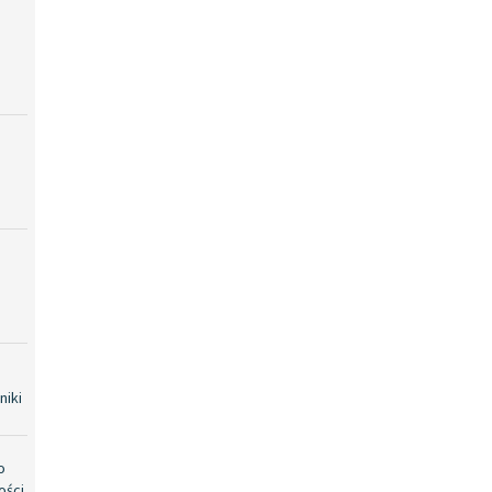
niki
o
ości