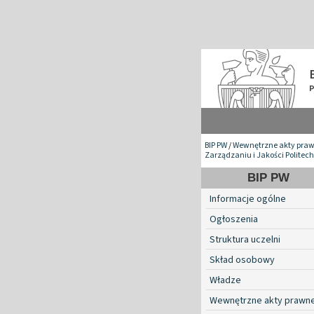
BIP PW
/
Wewnętrzne akty pra
Zarządzaniu i Jakości Politec
BIP PW
Informacje ogólne
Ogłoszenia
Struktura uczelni
Skład osobowy
Władze
Wewnętrzne akty prawn