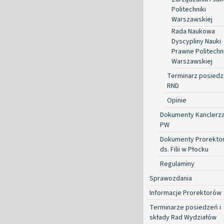
Politechniki
Warszawskiej
Rada Naukowa
Dyscypliny Nauki
Prawne Politechni
Warszawskiej
Terminarz posied
RND
Opinie
Dokumenty Kanclerz
PW
Dokumenty Prorekto
ds. Filii w Płocku
Regulaminy
Sprawozdania
Informacje Prorektorów
Terminarze posiedzeń i
składy Rad Wydziałów