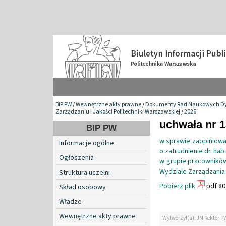
BIP PW
/
Wewnętrzne akty prawne
/
Dokumenty Rad Naukowych Dy
Zarządzaniu i Jakości Politechniki Warszawskiej
/
2026
uchwała nr 1
BIP PW
w sprawie zaopiniowa
Informacje ogólne
o zatrudnienie dr. ha
Ogłoszenia
w grupie pracownikó
Wydziale Zarządzania 
Struktura uczelni
Pobierz plik
pdf 80
Skład osobowy
Władze
Wewnętrzne akty prawne
Wytworzył(a): JM Rektor P