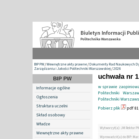
BIP PW
/
Wewnętrzne akty prawne
/
Dokumenty Rad Naukowych Dy
Zarządzaniu i Jakości Politechniki Warszawskiej
/
2026
uchwała nr 1
BIP PW
w sprawie zaopiniow
Informacje ogólne
Politechniki Warsz
Ogłoszenia
Politechniki Warszaws
Struktura uczelni
Pobierz plik
pdf 81
Skład osobowy
Władze
Wytworzył(a): JM Rektor P
Wewnętrzne akty prawne
Wprowadził(a) do BIP: Ma