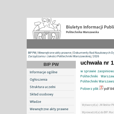
BIP PW
/
Wewnętrzne akty prawne
/
Dokumenty Rad Naukowych Dy
Zarządzaniu i Jakości Politechniki Warszawskiej
/
2026
uchwała nr 1
BIP PW
w sprawie zaopiniow
Informacje ogólne
Politechniki Warsz
Ogłoszenia
Politechniki Warszawski
Struktura uczelni
Pobierz plik
pdf 84
Skład osobowy
Władze
Wytworzył(a): JM Rektor P
Wewnętrzne akty prawne
Wprowadził(a) do BIP: Ma