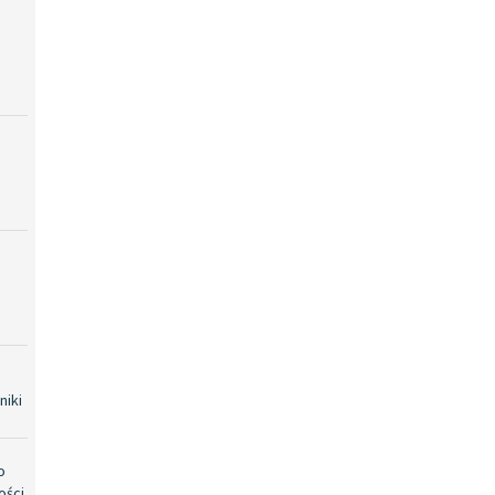
niki
o
ości