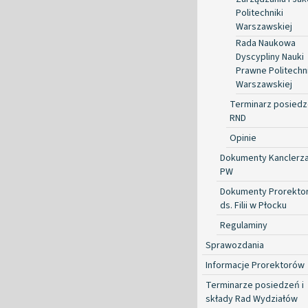
Politechniki
Warszawskiej
Rada Naukowa
Dyscypliny Nauki
Prawne Politechni
Warszawskiej
Terminarz posied
RND
Opinie
Dokumenty Kanclerz
PW
Dokumenty Prorekto
ds. Filii w Płocku
Regulaminy
Sprawozdania
Informacje Prorektorów
Terminarze posiedzeń i
składy Rad Wydziałów