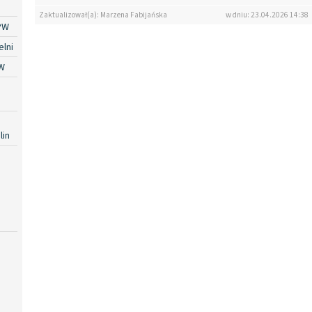
Zaktualizował(a): Marzena Fabijańska
w dniu: 23.04.2026 14:38
PW
lni
W
lin