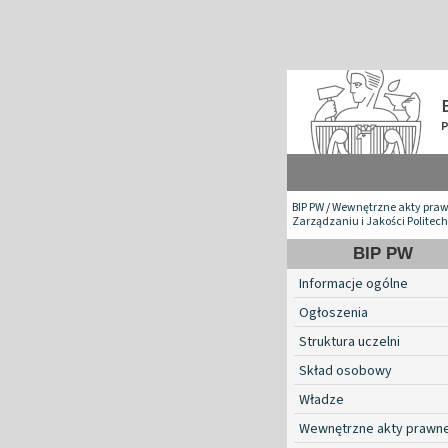
BIP PW
/
Wewnętrzne akty pra
Zarządzaniu i Jakości Politec
BIP PW
Informacje ogólne
Ogłoszenia
Struktura uczelni
Skład osobowy
Władze
Wewnętrzne akty prawn