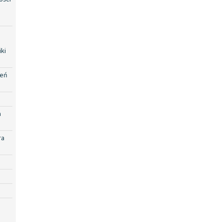
ki
zeń
a
ra