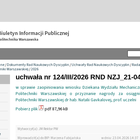
wne
/
Dokumenty Rad Naukowych Dyscyplin
/
Uchwały Rad Naukowych Dyscyplin
/
Rada
hniki Warszawskiej
/
2026
uchwała nr 124/III/2026 RND NZJ_21-0
w sprawie zaopiniowania wniosku Dziekana Wydziału Mechanic
Politechniki Warszawskiej o przyznanie nagrody za osiągn
Politechniki Warszawskiej dr hab. Natalii Gavkalovej, prof. uczelni
Pobierz plik
pdf 87,96 kB
Wytworzył(a): JM Rektor PW
e
Wprowadził(a) do BIP: Marzena Fabijańska
w dniu: 23.04.2026 14:37