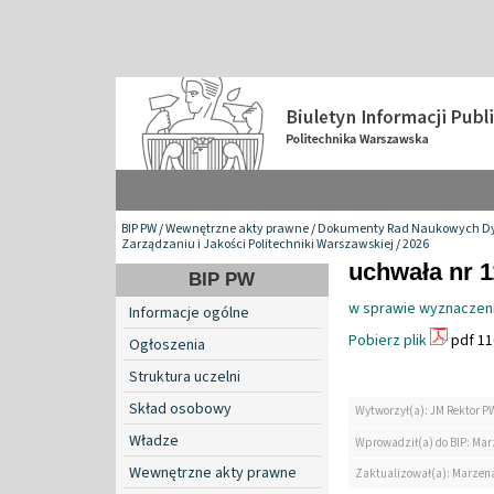
BIP PW
/
Wewnętrzne akty prawne
/
Dokumenty Rad Naukowych Dy
Zarządzaniu i Jakości Politechniki Warszawskiej
/
2026
uchwała nr 1
BIP PW
w sprawie wyznaczenia
Informacje ogólne
Pobierz plik
pdf 11
Ogłoszenia
Struktura uczelni
Skład osobowy
Wytworzył(a): JM Rektor P
Władze
Wprowadził(a) do BIP: Ma
Wewnętrzne akty prawne
Zaktualizował(a): Marzen