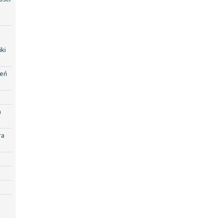
ki
zeń
a
ra