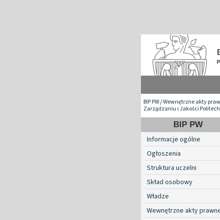
BIP PW
/
Wewnętrzne akty pra
Zarządzaniu i Jakości Politec
BIP PW
Informacje ogólne
Ogłoszenia
Struktura uczelni
Skład osobowy
Władze
Wewnętrzne akty prawn