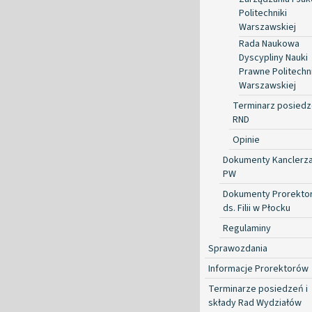
Politechniki
Warszawskiej
Rada Naukowa
Dyscypliny Nauki
Prawne Politechni
Warszawskiej
Terminarz posied
RND
Opinie
Dokumenty Kanclerz
PW
Dokumenty Prorekto
ds. Filii w Płocku
Regulaminy
Sprawozdania
Informacje Prorektorów
Terminarze posiedzeń i
składy Rad Wydziałów