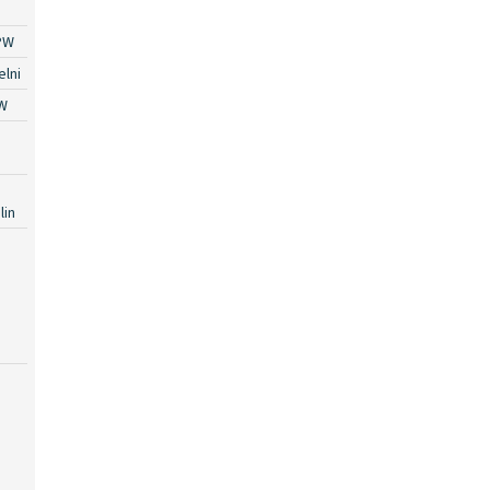
PW
lni
W
lin