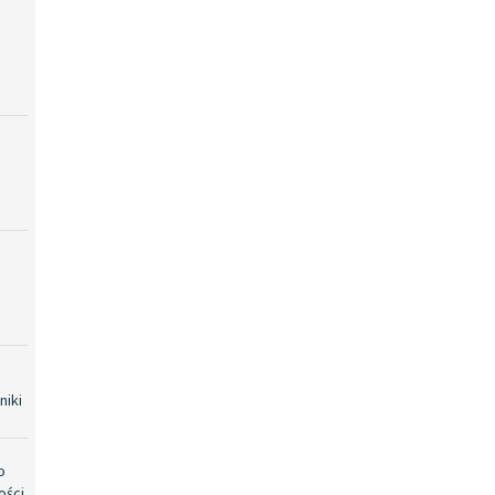
niki
o
ości