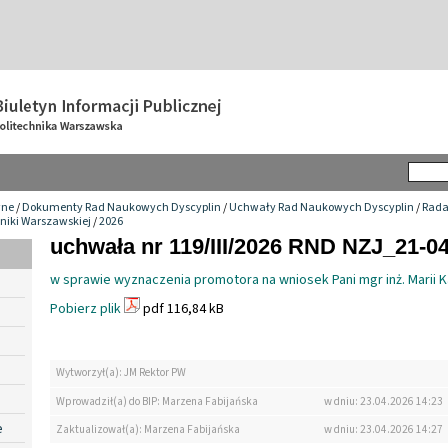
wne
/
Dokumenty Rad Naukowych Dyscyplin
/
Uchwały Rad Naukowych Dyscyplin
/
Rada
hniki Warszawskiej
/
2026
uchwała nr 119/III/2026 RND NZJ_21-0
w sprawie wyznaczenia promotora na wniosek Pani mgr inż. Marii 
Pobierz plik
pdf 116,84 kB
Wytworzył(a): JM Rektor PW
Wprowadził(a) do BIP: Marzena Fabijańska
w dniu: 23.04.2026 14:23
e
Zaktualizował(a): Marzena Fabijańska
w dniu: 23.04.2026 14:27