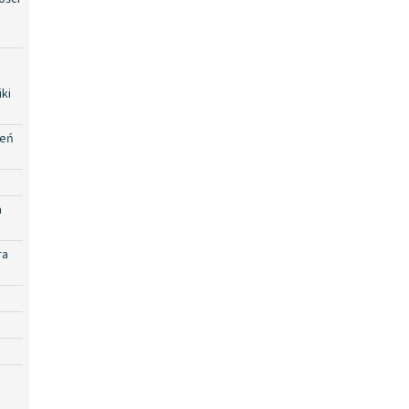
ki
zeń
a
ra