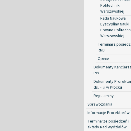
Politechniki
Warszawskiej
Rada Naukowa
Dyscypliny Nauki
Prawne Politechni
Warszawskiej
Terminarz posied
RND
Opinie
Dokumenty Kanclerz
PW
Dokumenty Prorekto
ds. Filii w Płocku
Regulaminy
Sprawozdania
Informacje Prorektorów
Terminarze posiedzeń i
składy Rad Wydziałów