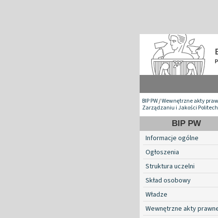
BIP PW
/
Wewnętrzne akty pra
Zarządzaniu i Jakości Politec
BIP PW
Informacje ogólne
Ogłoszenia
Struktura uczelni
Skład osobowy
Władze
Wewnętrzne akty prawn