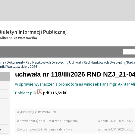
wne
/
Dokumenty Rad Naukowych Dyscyplin
/
Uchwały Rad Naukowych Dyscyplin
/
Rada
hniki Warszawskiej
/
2026
uchwała nr 118/III/2026 RND NZJ_21-0
w sprawie wyznaczenia promotora na wniosek Pana mgr. Akhtar Ali
Pobierz plik
pdf 116,59 kB
Wytworzył(a): JM Rektor PW
Wprowadził(a) do BIP: Marzena Fabijańska
w dniu: 23.04.2026 14:22
e
Zaktualizował(a): Marzena Fabijańska
w dniu: 23.04.2026 14:23