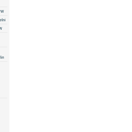
PW
lni
W
lin