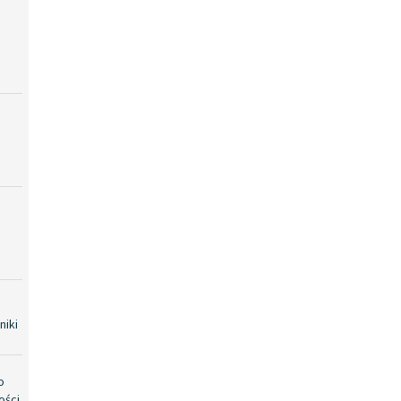
niki
o
ości