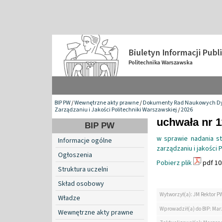
BIP PW
/
Wewnętrzne akty prawne
/
Dokumenty Rad Naukowych Dy
Zarządzaniu i Jakości Politechniki Warszawskiej
/
2026
uchwała nr 1
BIP PW
w sprawie nadania st
Informacje ogólne
zarządzaniu i jakości
Ogłoszenia
Pobierz plik
pdf 10
Struktura uczelni
Skład osobowy
Wytworzył(a): JM Rektor P
Władze
Wprowadził(a) do BIP: Ma
Wewnętrzne akty prawne