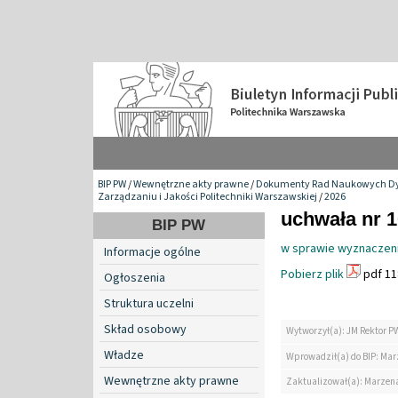
BIP PW
/
Wewnętrzne akty prawne
/
Dokumenty Rad Naukowych Dy
Zarządzaniu i Jakości Politechniki Warszawskiej
/
2026
uchwała nr 1
BIP PW
w sprawie wyznaczeni
Informacje ogólne
Pobierz plik
pdf 11
Ogłoszenia
Struktura uczelni
Skład osobowy
Wytworzył(a): JM Rektor P
Władze
Wprowadził(a) do BIP: Ma
Wewnętrzne akty prawne
Zaktualizował(a): Marzen