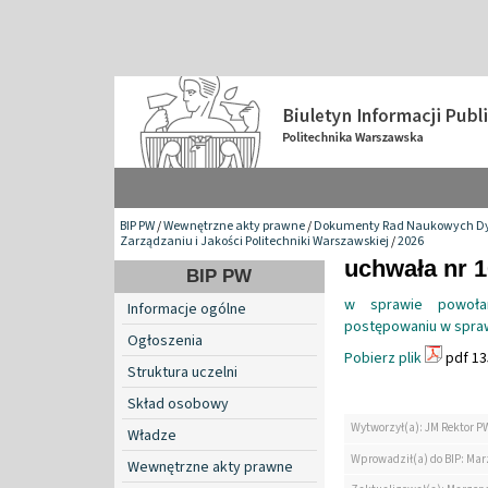
BIP PW
/
Wewnętrzne akty prawne
/
Dokumenty Rad Naukowych Dy
Zarządzaniu i Jakości Politechniki Warszawskiej
/
2026
uchwała nr 1
BIP PW
w sprawie powoła
Informacje ogólne
postępowaniu w spraw
Ogłoszenia
Pobierz plik
pdf 13
Struktura uczelni
Skład osobowy
Wytworzył(a): JM Rektor P
Władze
Wprowadził(a) do BIP: Ma
Wewnętrzne akty prawne