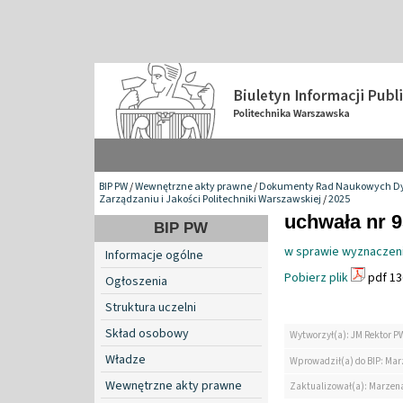
BIP PW
/
Wewnętrzne akty prawne
/
Dokumenty Rad Naukowych Dy
Zarządzaniu i Jakości Politechniki Warszawskiej
/
2025
uchwała nr 9
BIP PW
w sprawie wyznaczeni
Informacje ogólne
Pobierz plik
pdf 13
Ogłoszenia
Struktura uczelni
Skład osobowy
Wytworzył(a): JM Rektor P
Władze
Wprowadził(a) do BIP: Ma
Wewnętrzne akty prawne
Zaktualizował(a): Marzen