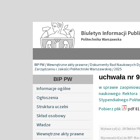
BIP PW
/
Wewnętrzne akty prawne
/
Dokumenty Rad Naukowych Dy
Zarządzaniu i Jakości Politechniki Warszawskiej
/
2025
uchwała nr 9
BIP PW
w sprawie zaopiniowa
Informacje ogólne
naukowego Rektora 
Ogłoszenia
Stypendialnego Polit
Struktura uczelni
Pobierz plik
pdf 81
Skład osobowy
Władze
Wytworzył(a): JM Rektor P
Wewnętrzne akty prawne
Wprowadził(a) do BIP: Ma