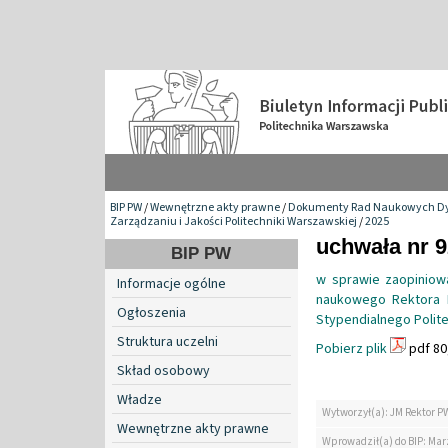
BIP PW
/
Wewnętrzne akty prawne
/
Dokumenty Rad Naukowych Dy
Zarządzaniu i Jakości Politechniki Warszawskiej
/
2025
uchwała nr 9
BIP PW
w sprawie zaopiniow
Informacje ogólne
naukowego Rektora 
Ogłoszenia
Stypendialnego Polit
Struktura uczelni
Pobierz plik
pdf 80
Skład osobowy
Władze
Wytworzył(a): JM Rektor P
Wewnętrzne akty prawne
Wprowadził(a) do BIP: Ma