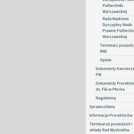
Politechniki
Warszawskiej
Rada Naukowa
Dyscypliny Nauki
Prawne Politechni
Warszawskiej
Terminarz posied
RND
Opinie
Dokumenty Kanclerz
PW
Dokumenty Prorekto
ds. Filii w Płocku
Regulaminy
Sprawozdania
Informacje Prorektorów
Terminarze posiedzeń i
składy Rad Wydziałów