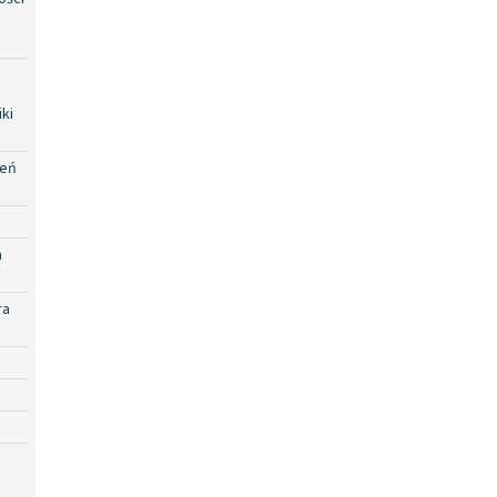
ki
zeń
a
ra