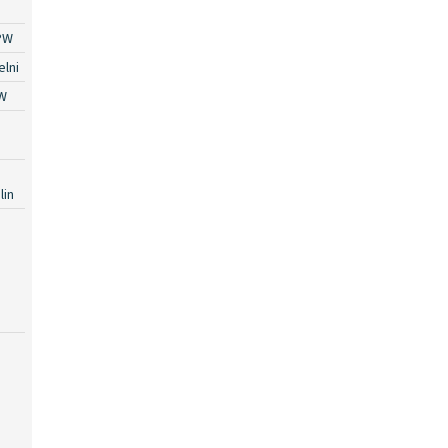
PW
lni
W
lin