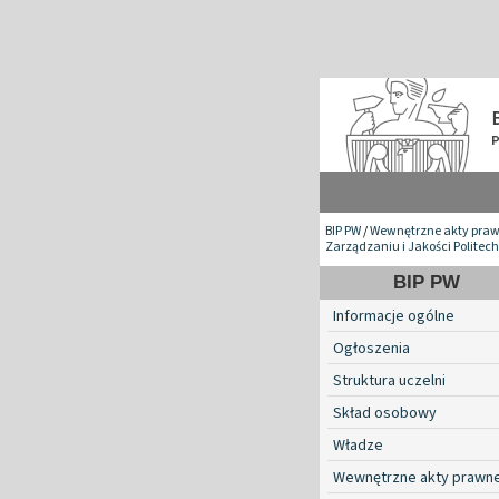
BIP PW
/
Wewnętrzne akty pra
Zarządzaniu i Jakości Politec
BIP PW
Informacje ogólne
Ogłoszenia
Struktura uczelni
Skład osobowy
Władze
Wewnętrzne akty prawn