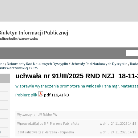
wne
/
Dokumenty Rad Naukowych Dyscyplin
/
Uchwały Rad Naukowych Dyscyplin
/
Rada
hniki Warszawskiej
/
2025
uchwała nr 91/III/2025 RND NZJ_18-11
w sprawie wyznaczenia promotora na wniosek Pana mgr. Mateusza
Pobierz plik
pdf 116,41 kB
Wytworzył(a): JM Rektor PW
Wprowadził(a) do BIP: Marzena Fabijańska
w dniu: 24.11.2025 14:18
e
Zaktualizował(a): Marzena Fabijańska
w dniu: 24.11.2025 14:19