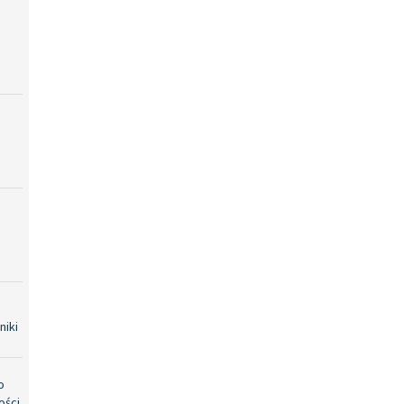
niki
o
ości