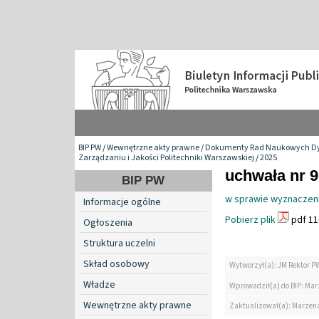
BIP PW
/
Wewnętrzne akty prawne
/
Dokumenty Rad Naukowych Dy
Zarządzaniu i Jakości Politechniki Warszawskiej
/
2025
uchwała nr 9
BIP PW
w sprawie wyznaczeni
Informacje ogólne
Pobierz plik
pdf 11
Ogłoszenia
Struktura uczelni
Skład osobowy
Wytworzył(a): JM Rektor P
Władze
Wprowadził(a) do BIP: Ma
Wewnętrzne akty prawne
Zaktualizował(a): Marzen