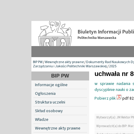
BIP PW
/
Wewnętrzne akty prawne
/
Dokumenty Rad Naukowych Dy
Zarządzaniu i Jakości Politechniki Warszawskiej
/
2025
uchwała nr 8
BIP PW
w sprawie nadania s
Informacje ogólne
dyscyplinie nauki o za
Ogłoszenia
Pobierz plik
pdf 82
Struktura uczelni
Skład osobowy
Wytworzył(a): JM Rektor P
Władze
Wprowadził(a) do BIP: Ma
Wewnętrzne akty prawne