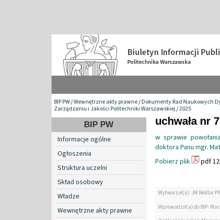
BIP PW
/
Wewnętrzne akty prawne
/
Dokumenty Rad Naukowych Dy
Zarządzaniu i Jakości Politechniki Warszawskiej
/
2025
uchwała nr 7
BIP PW
w sprawie powołania
Informacje ogólne
doktora Panu mgr. Ma
Ogłoszenia
Pobierz plik
pdf 12
Struktura uczelni
Skład osobowy
Wytworzył(a): JM Rektor P
Władze
Wprowadził(a) do BIP: Ma
Wewnętrzne akty prawne