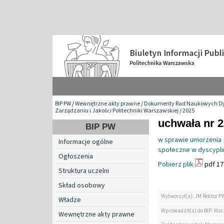
BIP PW
/
Wewnętrzne akty prawne
/
Dokumenty Rad Naukowych Dy
Zarządzaniu i Jakości Politechniki Warszawskiej
/
2025
uchwała nr 2
BIP PW
w sprawie umorzenia 
Informacje ogólne
społeczne w dyscyplin
Ogłoszenia
Pobierz plik
pdf 17
Struktura uczelni
Skład osobowy
Wytworzył(a): JM Rektor P
Władze
Wprowadził(a) do BIP: Ma
Wewnętrzne akty prawne