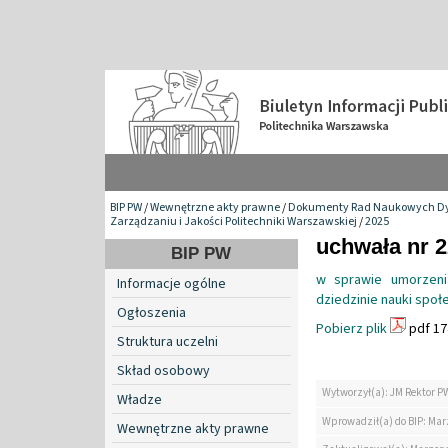
BIP PW
/
Wewnętrzne akty prawne
/
Dokumenty Rad Naukowych Dy
Zarządzaniu i Jakości Politechniki Warszawskiej
/
2025
uchwała nr 2
BIP PW
w sprawie umorzeni
Informacje ogólne
dziedzinie nauki społ
Ogłoszenia
Pobierz plik
pdf 17
Struktura uczelni
Skład osobowy
Wytworzył(a): JM Rektor P
Władze
Wprowadził(a) do BIP: Ma
Wewnętrzne akty prawne