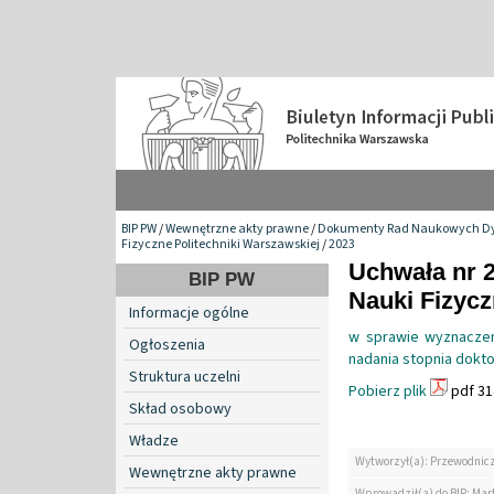
BIP PW
/
Wewnętrzne akty prawne
/
Dokumenty Rad Naukowych Dy
Fizyczne Politechniki Warszawskiej
/
2023
Uchwała nr 
BIP PW
Nauki Fizyc
Informacje ogólne
w sprawie wyznaczen
Ogłoszenia
nadania stopnia doktor
Struktura uczelni
Pobierz plik
pdf 31
Skład osobowy
Władze
Wytworzył(a): Przewodnic
Wewnętrzne akty prawne
Wprowadził(a) do BIP: Mar