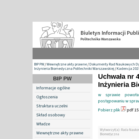
BIP PW
/
Wewnętrzne akty prawne
/
Dokumenty Rad Naukowych Dy
Inżynieria Biomedyczna Politechniki Warszawskiej
/
Kadencja 2025
Uchwała nr 4
BIP PW
Inżynieria 
Informacje ogólne
w sprawie powoła
Ogłoszenia
postępowaniu w spraw
Struktura uczelni
Pobierz plik
pdf 15
Skład osobowy
Władze
Wytworzył(a): Rada Naukow
Wewnętrzne akty prawne
Biomedyczna