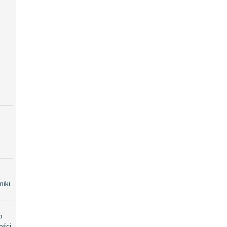
niki
o
ości