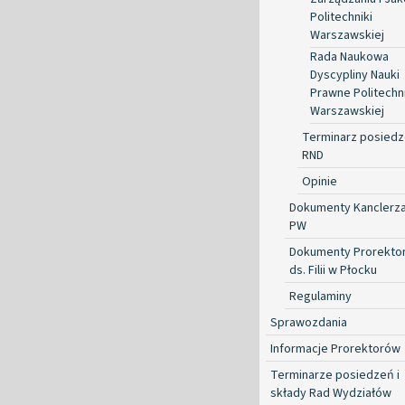
Politechniki
Warszawskiej
Rada Naukowa
Dyscypliny Nauki
Prawne Politechni
Warszawskiej
Terminarz posied
RND
Opinie
Dokumenty Kanclerz
PW
Dokumenty Prorekto
ds. Filii w Płocku
Regulaminy
Sprawozdania
Informacje Prorektorów
Terminarze posiedzeń i
składy Rad Wydziałów