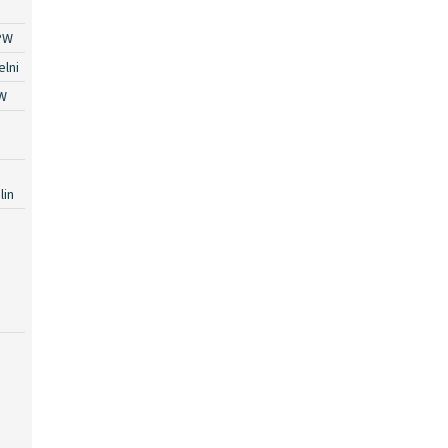
PW
lni
W
lin