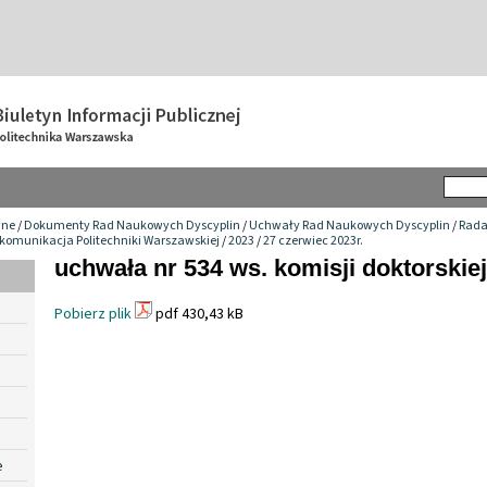
wne
/
Dokumenty Rad Naukowych Dyscyplin
/
Uchwały Rad Naukowych Dyscyplin
/
Rada
ekomunikacja Politechniki Warszawskiej
/
2023
/
27 czerwiec 2023r.
uchwała nr 534 ws. komisji doktorskiej
Pobierz plik
pdf 430,43 kB
e