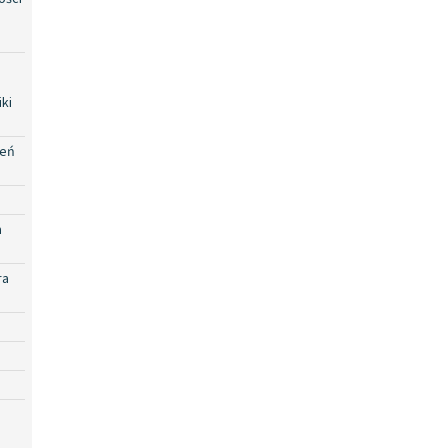
ki
zeń
a
ra