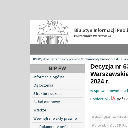
BIP PW
/
Wewnętrzne akty prawne
/
Dokumenty Prorektora ds. Filii 
Decyzja nr 6
BIP PW
Warszawskiej
Informacje ogólne
2024 r.
Ogłoszenia
w sprawie powołania 
Struktura uczelni
Pobierz plik
pdf 12
Skład osobowy
Władze
Wytworzył(a): Prorektor ds.
Wewnętrzne akty prawne
Wprowadził(a) do BIP: Pau
Dokumenty ogólne