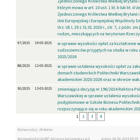
Zjednoczonego Królestwa Wielkiej Brytanii i 
którym mowa w art. 10 ust. 1 lit. b lub lit. 
Zjednoczonego Królestwa Wielkiej Brytanii i 
Unii Europejskiej i Europejskiej Wspólnoty E
Urz. UE L 29 z 31.01.2020 r., str. 7, z późn. z
rodzin, mieszkających na terytorium Rzeczy
97/2025
19-05-2025
w sprawie wysokości opłat za kształcenie
cudzoziemców przyjętych na studia w roku
2025/2026
88/2025
12-05-2025
w sprawie ustalenia wysokości opłat za za
domach studenckich Politechniki Warszawsk
akademickim 2025/2026 oraz w okresie waka
50/2025
13-03-2025
zmieniająca decyzję nr 196/2024 Rektora Pol
Warszawskiej w sprawie ustalenia wysokości
podyplomowe w Szkole Biznesu Politechnik
rozpoczynające się w roku akademickim 20
1
2
3
4
Wytworzył(a): JM Rektor
Wprowadził(a) do BIP: Adrianna Aniszewska Łach
w dniu: 06.06.2019 09:35