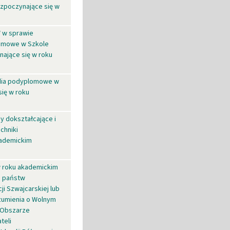
ozpoczynające się w
W w sprawie
lomowe w Szkole
nające się w roku
udia podyplomowe w
się w roku
y dokształcające i
chniki
kademickim
w roku akademickim
i państw
ji Szwajcarskiej lub
zumienia o Wolnym
 Obszarze
teli