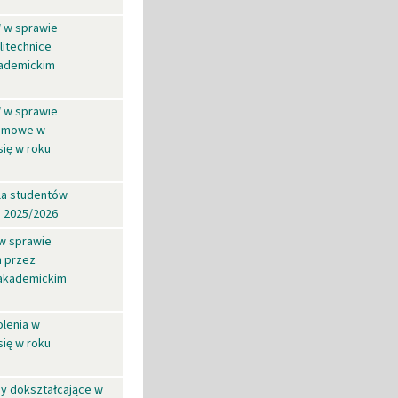
W w sprawie
litechnice
kademickim
W w sprawie
lomowe w
się w roku
la studentów
i 2025/2026
 w sprawie
h przez
 akademickim
olenia w
się w roku
sy dokształcające w