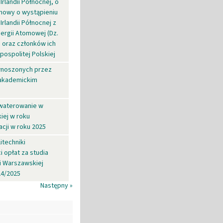
Irlandii Północnej, o
d Umowy o wystąpieniu
Irlandii Północnej z
nergii Atomowej (Dz.
m.) oraz członków ich
pospolitej Polskiej
 wnoszonych przez
 akademickim
kwaterowanie w
iej w roku
cji w roku 2025
itechniki
 opłat za studia
i Warszawskiej
24/2025
Następny »