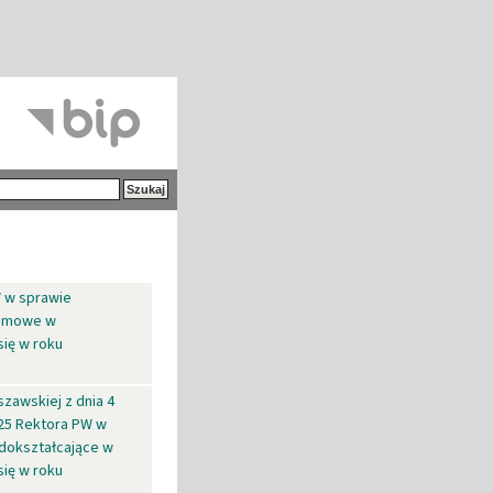
W w sprawie
lomowe w
się w roku
szawskiej z dnia 4
025 Rektora PW w
 dokształcające w
się w roku