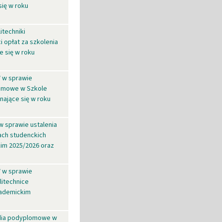
się w roku
itechniki
 opłat za szkolenia
e się w roku
W w sprawie
lomowe w Szkole
nające się w roku
w sprawie ustalenia
ach studenckich
kim 2025/2026 oraz
W w sprawie
litechnice
kademickim
udia podyplomowe w