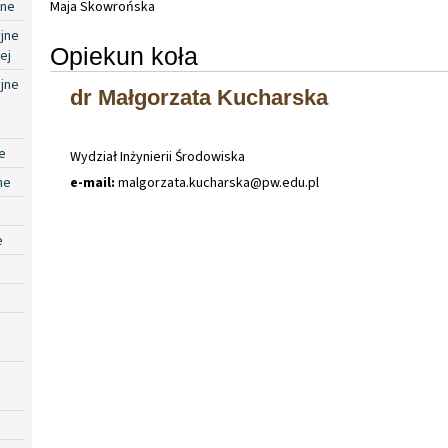
jne
Maja Skowrońska
jne
Opiekun koła
ej
jne
dr Małgorzata Kucharska
e
Wydział Inżynierii Środowiska
ne
e-mail:
malgorzata
.
kucharska@pw
.
edu
.
pl
e