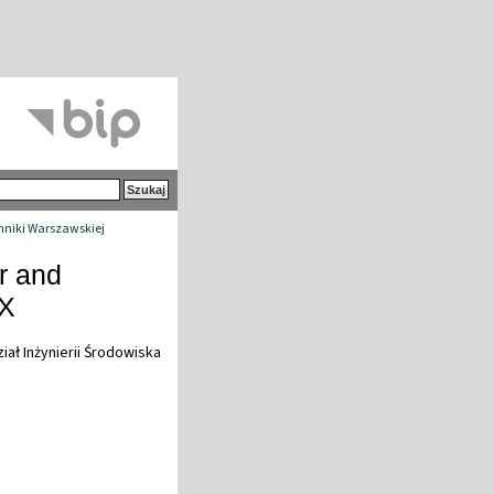
chniki Warszawskiej
r and
-X
iał Inżynierii Środowiska