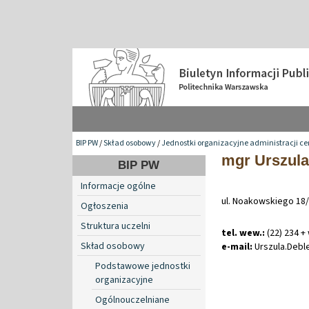
BIP PW
/
Skład osobowy
/
Jednostki organizacyjne administracji ce
mgr Urszul
BIP PW
Informacje ogólne
ul. Noakowskiego 18/
Ogłoszenia
Struktura uczelni
tel. wew.:
(22) 234 +
Skład osobowy
e-mail:
Urszula
.
Deb
Podstawowe jednostki
organizacyjne
Ogólnouczelniane