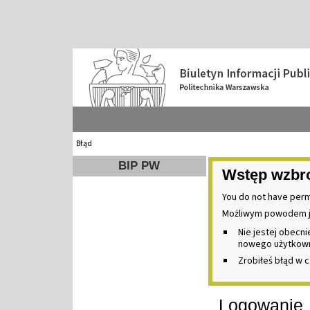
Błąd
BIP PW
Wstęp wzbr
You do not have perm
Możliwym powodem j
Nie jestej obecn
nowego użytkownik
Zrobiłeś błąd w c
Logowanie