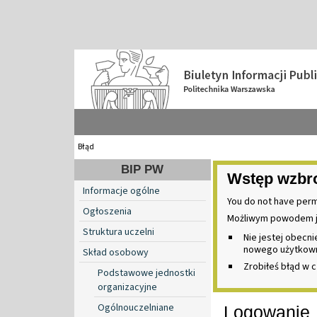
Błąd
BIP PW
Wstęp wzbr
Informacje ogólne
You do not have perm
Ogłoszenia
Możliwym powodem j
Struktura uczelni
Nie jestej obecn
nowego użytkownik
Skład osobowy
Zrobiłeś błąd w c
Podstawowe jednostki
organizacyjne
Ogólnouczelniane
Logowanie