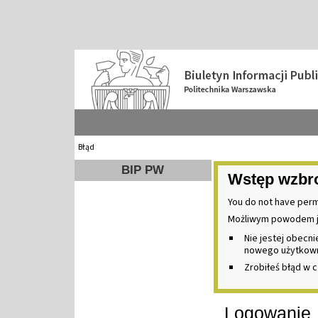
Błąd
BIP PW
Wstęp wzbr
You do not have perm
Możliwym powodem j
Nie jestej obecn
nowego użytkownik
Zrobiłeś błąd w c
Logowanie