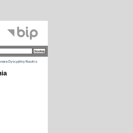
owa Dyscypliny Nauki o
nia