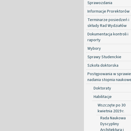
Sprawozdania
Informacje Prorektorów
Terminarze posiedzeń i
składy Rad Wydziałów
Dokumentacja kontroli i
raporty
Wybory
Sprawy Studenckie
Szkoła doktorska
Postępowania w sprawie
nadania stopnia naukow
Doktoraty
Habilitacje
Wszczęte po 30
kwietnia 2019 r.
Rada Naukowa
Dyscypliny
Architektura i