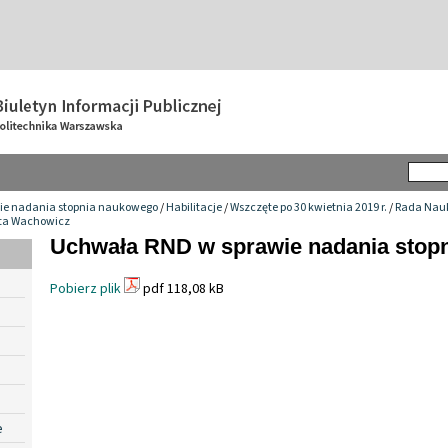
ie nadania stopnia naukowego
/
Habilitacje
/
Wszczęte po 30 kwietnia 2019 r.
/
Rada Nauk
ta Wachowicz
Uchwała RND w sprawie nadania stop
Pobierz plik
pdf 118,08 kB
e