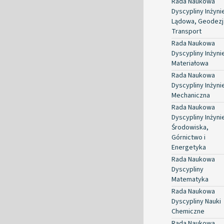
Rada Naukowa
Dyscypliny Inżyni
Lądowa, Geodezja
Transport
Rada Naukowa
Dyscypliny Inżyni
Materiałowa
Rada Naukowa
Dyscypliny Inżyni
Mechaniczna
Rada Naukowa
Dyscypliny Inżyni
Środowiska,
Górnictwo i
Energetyka
Rada Naukowa
Dyscypliny
Matematyka
Rada Naukowa
Dyscypliny Nauki
Chemiczne
Rada Naukowa