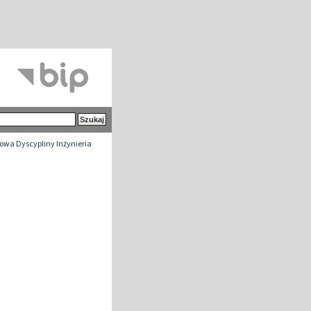
wa Dyscypliny Inżynieria