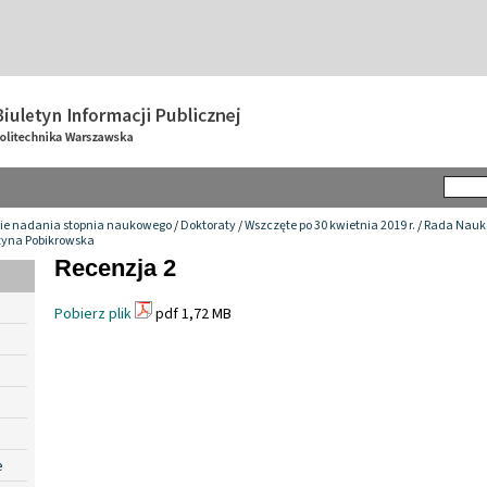
ie nadania stopnia naukowego
/
Doktoraty
/
Wszczęte po 30 kwietnia 2019 r.
/
Rada Nauko
zyna Pobikrowska
Recenzja 2
Pobierz plik
pdf 1,72 MB
e