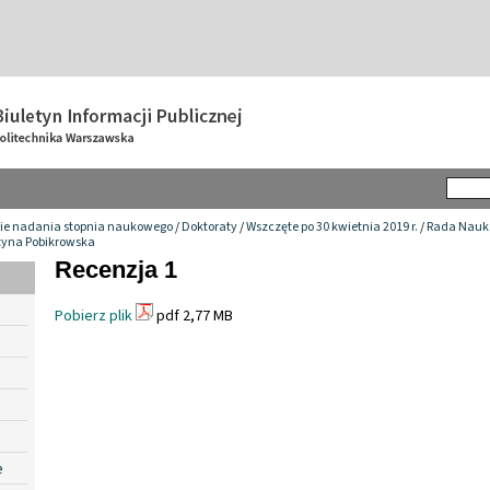
ie nadania stopnia naukowego
/
Doktoraty
/
Wszczęte po 30 kwietnia 2019 r.
/
Rada Nauko
zyna Pobikrowska
Recenzja 1
Pobierz plik
pdf 2,77 MB
e