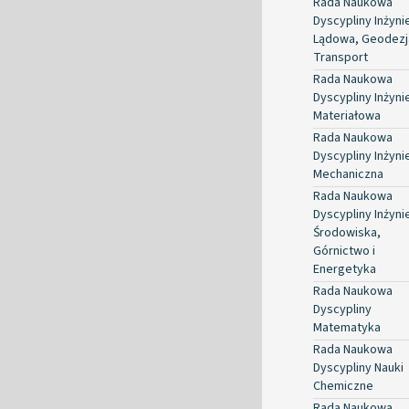
Rada Naukowa
Dyscypliny Inżyni
Lądowa, Geodezja
Transport
Rada Naukowa
Dyscypliny Inżyni
Materiałowa
Rada Naukowa
Dyscypliny Inżyni
Mechaniczna
Rada Naukowa
Dyscypliny Inżyni
Środowiska,
Górnictwo i
Energetyka
Rada Naukowa
Dyscypliny
Matematyka
Rada Naukowa
Dyscypliny Nauki
Chemiczne
Rada Naukowa