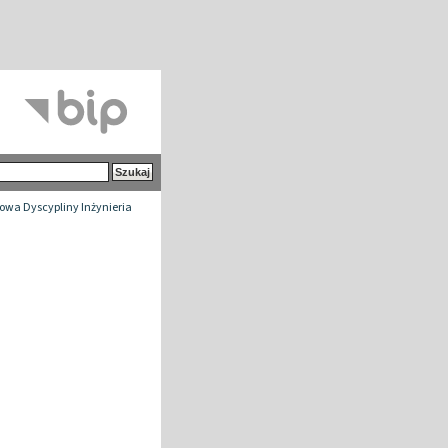
wa Dyscypliny Inżynieria