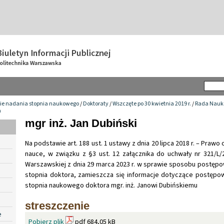
ie nadania stopnia naukowego
/
Doktoraty
/
Wszczęte po 30 kwietnia 2019 r.
/
Rada Nauko
a
mgr inż. Jan Dubiński
Na podstawie art. 188 ust. 1 ustawy z dnia 20 lipca 2018 r. – Prawo
nauce, w związku z §3 ust. 12 załącznika do uchwały nr 321/L/2
Warszawskiej z dnia 29 marca 2023 r. w sprawie sposobu postępo
stopnia doktora, zamieszcza się informacje dotyczące postępo
stopnia naukowego doktora mgr. inż. Janowi Dubińskiemu
streszczenie
e
Pobierz plik
pdf 684,05 kB