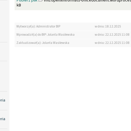
Pobierz plik
vnd.openxmlformats-officedocument.wordproces
kB
Wytworzył(a): Administrator BIP
w dniu: 18.12.2025
Wprowadził(a) do BIP: Jolanta Wasilewska
w dniu: 22.12.2025 11:08
Zaktualizował(a): Jolanta Wasilewska
w dniu: 22.12.2025 11:08
eria
eria