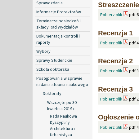
Sprawozdania
Streszczeni
Informacje Prorektorów
Pobierz plik
pdf 6
Terminarze posiedzeń i
składy Rad Wydziałów
Recenzja 1
Dokumentacja kontroli i
raporty
Pobierz plik
pdf 4
Wybory
Recenzja 2
Sprawy Studenckie
Szkoła doktorska
Pobierz plik
pdf 3
Postępowania w sprawie
nadania stopnia naukowego
Recenzja 3
Doktoraty
Pobierz plik
pdf 2
Wszczęte po 30
kwietnia 2019 r.
Rada Naukowa
Ogłoszenie o
Dyscypliny
Pobierz plik
pdf 4
Architektura i
Urbanistyka