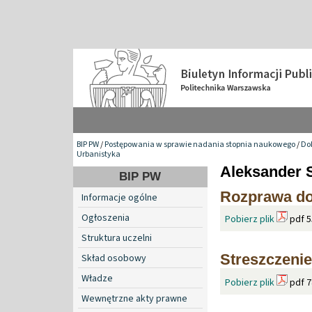
BIP PW
/
Postępowania w sprawie nadania stopnia naukowego
/
Do
Urbanistyka
Aleksander 
BIP PW
Rozprawa do
Informacje ogólne
Ogłoszenia
Pobierz plik
pdf 5
Struktura uczelni
Streszczenie
Skład osobowy
Władze
Pobierz plik
pdf 7
Wewnętrzne akty prawne