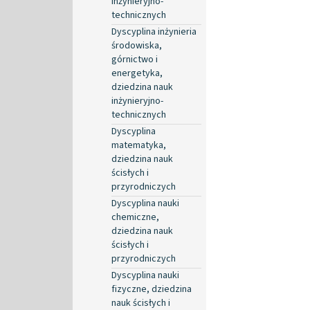
inżynieryjno-
technicznych
Dyscyplina inżynieria
środowiska,
górnictwo i
energetyka,
dziedzina nauk
inżynieryjno-
technicznych
Dyscyplina
matematyka,
dziedzina nauk
ścisłych i
przyrodniczych
Dyscyplina nauki
chemiczne,
dziedzina nauk
ścisłych i
przyrodniczych
Dyscyplina nauki
fizyczne, dziedzina
nauk ścisłych i