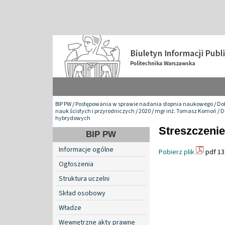
BIP PW
/
Postępowania w sprawie nadania stopnia naukowego
/
Do
nauk ścisłych i przyrodniczych
/
2020
/
mgr inż. Tomasz Komoń
/
D
hybrydowych
Streszczenie
BIP PW
Informacje ogólne
Pobierz plik
pdf 13
Ogłoszenia
Struktura uczelni
Skład osobowy
Władze
Wewnętrzne akty prawne