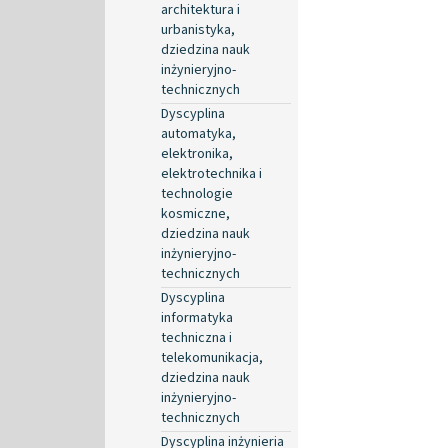
architektura i
urbanistyka,
dziedzina nauk
inżynieryjno-
technicznych
Dyscyplina
automatyka,
elektronika,
elektrotechnika i
technologie
kosmiczne,
dziedzina nauk
inżynieryjno-
technicznych
Dyscyplina
informatyka
techniczna i
telekomunikacja,
dziedzina nauk
inżynieryjno-
technicznych
Dyscyplina inżynieria