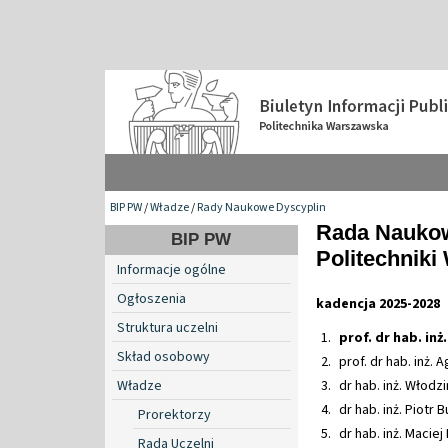
BIP PW
/
Władze
/
Rady Naukowe Dyscyplin
Rada Naukow
BIP PW
Politechniki
Informacje ogólne
Ogłoszenia
kadencja 2025-2028
Struktura uczelni
prof. dr hab. in
Skład osobowy
prof. dr hab. inż
Władze
dr hab. inż. Włodz
dr hab. inż. Piotr 
Prorektorzy
dr hab. inż. Macie
Rada Uczelni