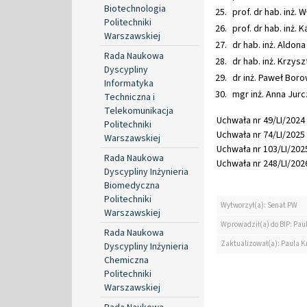
Biotechnologia
prof. dr hab. inż
Politechniki
prof. dr hab. inż.
Warszawskiej
dr hab. inż. Aldon
Rada Naukowa
dr hab. inż. Krzys
Dyscypliny
dr inż. Paweł Bor
Informatyka
mgr inż. Anna Jur
Techniczna i
Telekomunikacja
Uchwała nr 49/LI/2024 
Politechniki
Uchwała nr 74/LI/2025 
Warszawskiej
Uchwała nr 103/LI/2025
Rada Naukowa
Uchwała nr 248/LI/2026
Dyscypliny Inżynieria
Biomedyczna
Politechniki
Wytworzył(a): Senat PW
Warszawskiej
Wprowadził(a) do BIP: Pau
Rada Naukowa
Zaktualizował(a): Paula K
Dyscypliny Inżynieria
Chemiczna
Politechniki
Warszawskiej