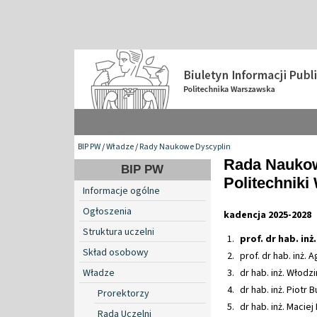
BIP PW
/
Władze
/
Rady Naukowe Dyscyplin
Rada Naukow
BIP PW
Politechniki
Informacje ogólne
Ogłoszenia
kadencja 2025-2028
Struktura uczelni
prof. dr hab. in
Skład osobowy
prof. dr hab. inż
Władze
dr hab. inż. Włodz
dr hab. inż. Piotr 
Prorektorzy
dr hab. inż. Macie
Rada Uczelni