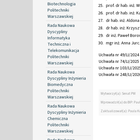
Biotechnologia
prof. dr hab. inż
Politechniki
prof. dr hab. inż.
Warszawskiej
dr hab. inż. Aldon
Rada Naukowa
dr hab. inż. Krzys
Dyscypliny
dr inż. Paweł Bor
Informatyka
mgr inż. Anna Jur
Techniczna i
Telekomunikacja
Uchwała nr 49/LI/2024 
Politechniki
Uchwała nr 74/LI/2025 
Warszawskiej
Uchwała nr 103/LI/2025
Rada Naukowa
Uchwała nr 248/LI/2026
Dyscypliny Inżynieria
Biomedyczna
Politechniki
Wytworzył(a): Senat PW
Warszawskiej
Wprowadził(a) do BIP: Pau
Rada Naukowa
Zaktualizował(a): Paula K
Dyscypliny Inżynieria
Chemiczna
Politechniki
Warszawskiej