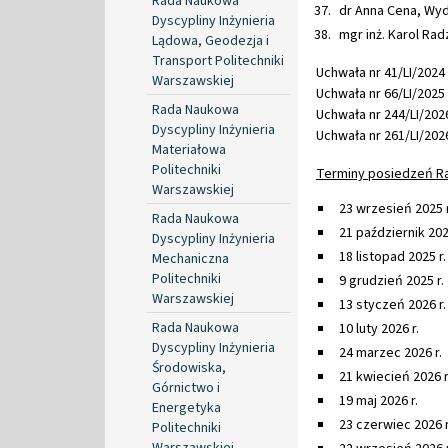
Rada Naukowa
dr Anna Cena, Wyd
Dyscypliny Inżynieria
mgr inż. Karol Ra
Lądowa, Geodezja i
Transport Politechniki
Uchwała nr 41/LI/2024 
Warszawskiej
Uchwała nr 66/LI/2025 
Rada Naukowa
Uchwała nr 244/LI/2026
Dyscypliny Inżynieria
Uchwała nr 261/LI/2026
Materiałowa
Politechniki
Terminy posiedzeń R
Warszawskiej
23 wrzesień 2025 r
Rada Naukowa
21 październik 202
Dyscypliny Inżynieria
18 listopad 2025 r.
Mechaniczna
Politechniki
9 grudzień 2025 r.
Warszawskiej
13 styczeń 2026 r.
Rada Naukowa
10 luty 2026 r.
Dyscypliny Inżynieria
24 marzec 2026 r.
Środowiska,
21 kwiecień 2026 r
Górnictwo i
19 maj 2026 r.
Energetyka
23 czerwiec 2026 r
Politechniki
Warszawskiej