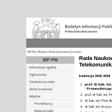
BIP PW
/
Władze
/
Rady Naukowe Dyscyplin
Rada Naukow
BIP PW
Telekomunika
Informacje ogólne
Ogłoszenia
kadencja 2025-2028
Struktura uczelni
prof. dr hab. in
- Przewodnicząc
Skład osobowy
prof. dr hab. inż.
Władze
dr hab. inż. Piotr 
Prorektorzy
dr hab. inż. Krzysz
Rada Uczelni