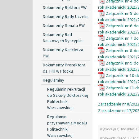
Załącznik nr 4 d
rok akademicki 2021/
Dokumenty Rektora PW
Załącznik nr 5 d
Dokumenty Rady Uczelni
rok akademicki 2021/
Dokumenty Senatu PW
Załącznik nr 6 d
rok akademicki 2021/
Dokumenty Rad
Załącznik nr 7 d
Naukowych Dyscyplin
rok akademicki 2021/
Dokumenty Kanclerza
Załącznik nr 8 d
PW
rok akademicki 2021/
Załącznik nr 9 d
Dokumenty Prorektora
rok akademicki 2021/
ds. Filii w Płocku
Załącznik nr 10 
Regulaminy
rok akademicki 2021/
Załącznik nr 11 
Regulamin rekrutacji
rok akademicki 2021/
do Szkoły Doktorskiej
Politechniki
Zarządzenie nr 8/2022 
Warszawskiej
Zarządzenie nr 17/202
Regulamin
przyznawania Medalu
Politechniki
Wytworzył(a): Redaktor BI
Warszawskiej
Wprowadził(a) do BIP: Ann