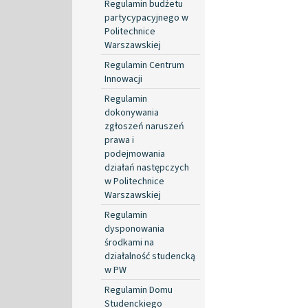
Regulamin budżetu
partycypacyjnego w
Politechnice
Warszawskiej
Regulamin Centrum
Innowacji
Regulamin
dokonywania
zgłoszeń naruszeń
prawa i
podejmowania
działań następczych
w Politechnice
Warszawskiej
Regulamin
dysponowania
środkami na
działalność studencką
w PW
Regulamin Domu
Studenckiego