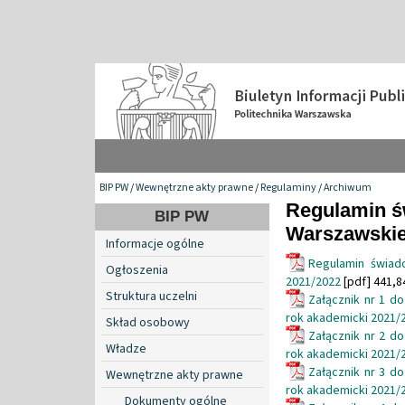
BIP PW
/
Wewnętrzne akty prawne
/
Regulaminy
/
Archiwum
Regulamin św
BIP PW
Warszawskie
Informacje ogólne
Regulamin świad
Ogłoszenia
2021/2022
[pdf] 441,8
Struktura uczelni
Załącznik nr 1 d
rok akademicki 2021/
Skład osobowy
Załącznik nr 2 d
Władze
rok akademicki 2021/
Załącznik nr 3 d
Wewnętrzne akty prawne
rok akademicki 2021/
Dokumenty ogólne