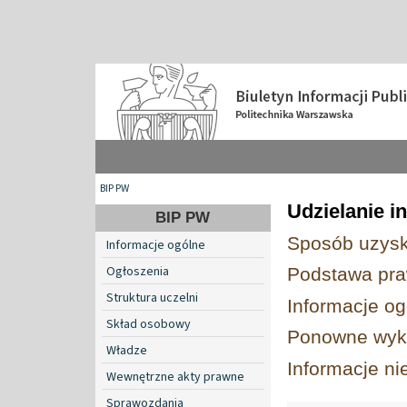
BIP PW
Udzielanie i
BIP PW
Sposób uzysk
Informacje ogólne
Ogłoszenia
Podstawa pr
Struktura uczelni
Informacje og
Skład osobowy
Ponowne wyko
Władze
Informacje n
Wewnętrzne akty prawne
Sprawozdania