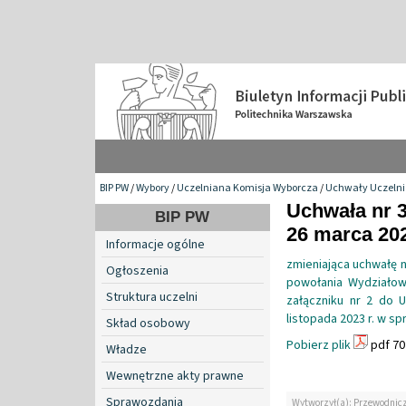
BIP PW
/
Wybory
/
Uczelniana Komisja Wyborcza
/
Uchwały Uczelnia
Uchwała nr 3
BIP PW
26 marca 202
Informacje ogólne
zmieniająca uchwałę n
Ogłoszenia
powołania Wydziałowe
Struktura uczelni
załączniku nr 2 do U
listopada 2023 r. w s
Skład osobowy
Pobierz plik
pdf 70
Władze
Wewnętrzne akty prawne
Sprawozdania
Wytworzył(a): Przewodnicz