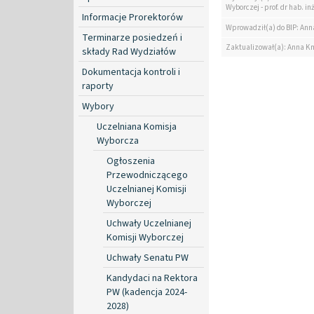
Wyborczej - prof. dr hab. i
Informacje Prorektorów
Wprowadził(a) do BIP: Ann
Terminarze posiedzeń i
Zaktualizował(a): Anna K
składy Rad Wydziałów
Dokumentacja kontroli i
raporty
Wybory
Uczelniana Komisja
Wyborcza
Ogłoszenia
Przewodniczącego
Uczelnianej Komisji
Wyborczej
Uchwały Uczelnianej
Komisji Wyborczej
Uchwały Senatu PW
Kandydaci na Rektora
PW (kadencja 2024-
2028)