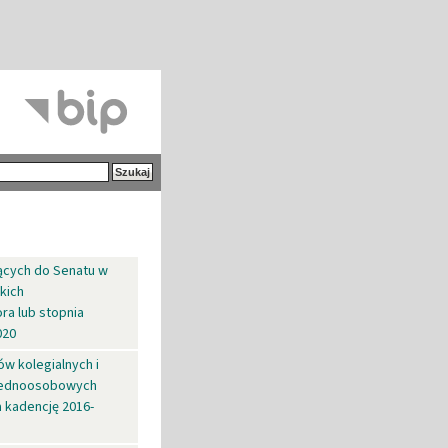
ących do Senatu w
kich
ra lub stopnia
020
w kolegialnych i
 jednoosobowych
a kadencję 2016-