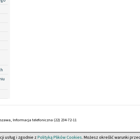
ego
ch
niu
arszawa, Informacja telefoniczna (22) 234-72-11
cji usług i zgodnie z
Polityką Plików Cookies
. Możesz określić warunki prz