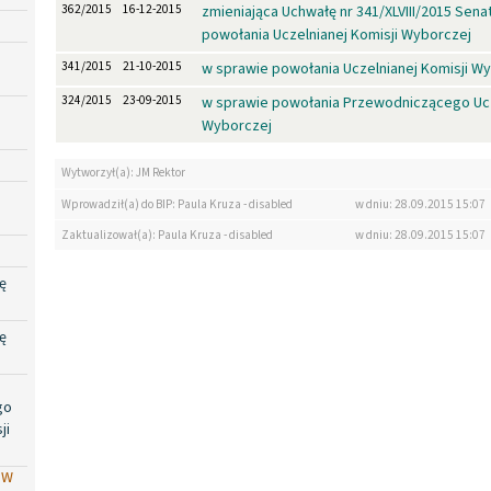
362/2015
16-12-2015
zmieniająca Uchwałę nr 341/XLVIII/2015 Sen
powołania Uczelnianej Komisji Wyborczej
341/2015
21-10-2015
w sprawie powołania Uczelnianej Komisji W
324/2015
23-09-2015
w sprawie powołania Przewodniczącego Ucz
Wyborczej
Wytworzył(a): JM Rektor
Wprowadził(a) do BIP: Paula Kruza - disabled
w dniu: 28.09.2015 15:07
Zaktualizował(a): Paula Kruza - disabled
w dniu: 28.09.2015 15:07
ę
ę
go
ji
PW