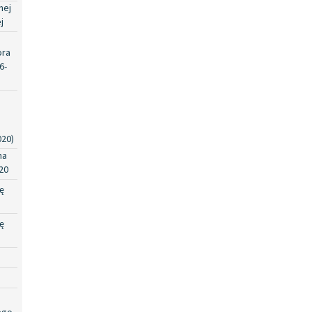
nej
j
ora
6-
020)
na
20
ę
ę