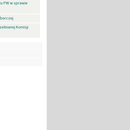
atu PW w sprawie
yborczej
elnianej Komisji