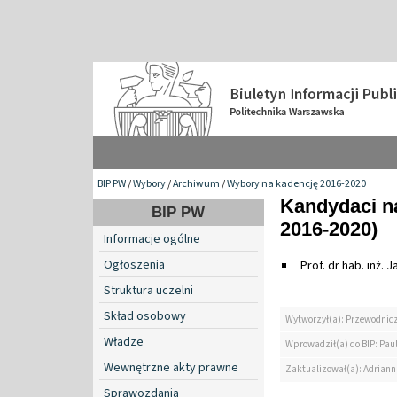
BIP PW
/
Wybory
/
Archiwum
/
Wybory na kadencję 2016-2020
Kandydaci n
BIP PW
2016-2020)
Informacje ogólne
Ogłoszenia
Prof. dr hab. inż. 
Struktura uczelni
Skład osobowy
Wytworzył(a): Przewodni
Władze
Wprowadził(a) do BIP: Paul
Wewnętrzne akty prawne
Zaktualizował(a): Adrian
Sprawozdania