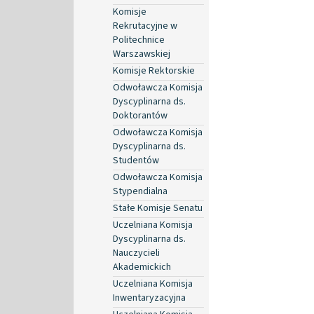
Komisje
Rekrutacyjne w
Politechnice
Warszawskiej
Komisje Rektorskie
Odwoławcza Komisja
Dyscyplinarna ds.
Doktorantów
Odwoławcza Komisja
Dyscyplinarna ds.
Studentów
Odwoławcza Komisja
Stypendialna
Stałe Komisje Senatu
Uczelniana Komisja
Dyscyplinarna ds.
Nauczycieli
Akademickich
Uczelniana Komisja
Inwentaryzacyjna