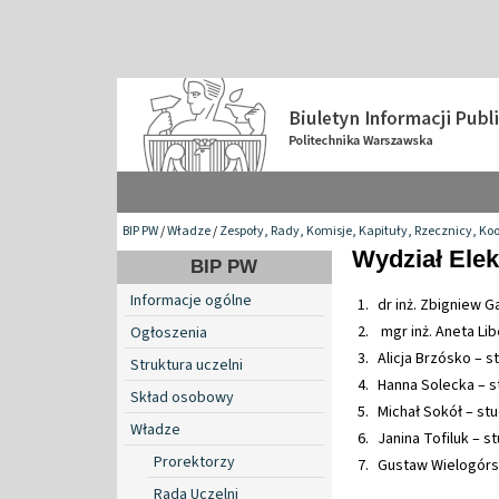
BIP PW
/
Władze
/
Zespoły, Rady, Komisje, Kapituły, Rzecznicy, Ko
Wydział Elek
BIP PW
Informacje ogólne
dr inż. Zbigniew 
mgr inż. Aneta Li
Ogłoszenia
Alicja Brzósko – s
Struktura uczelni
Hanna Solecka – s
Skład osobowy
Michał Sokół – st
Władze
Janina Tofiluk – s
Prorektorzy
Gustaw Wielogórsk
Rada Uczelni