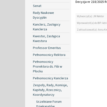
Decyzja nr 218/2025 Re
Senat
Rady Naukowe
Wytworzył(a): JM Rektor
Dyscyplin
Wprowadził(a) do BIP: Ad
Kanclerz, Zastępcy
Kanclerza
Zaktualizował(a): Anna K
Kwestor, Zastępca
Kwestora
Professor Emeritus
Pełnomocnicy Rektora
Pełnomocnicy
Prorektora ds. Filii w
Płocku
Pełnomocnicy Kanclerza
Zespoły, Rady, Komisje,
Kapituły, Rzecznicy,
Koordynatorzy
Uczelniane Forum
Dziekanatów