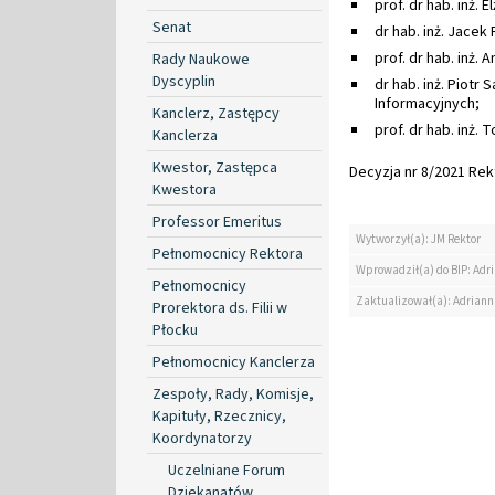
prof. dr hab. inż.
Senat
dr hab. inż. Jacek
prof. dr hab. inż.
Rady Naukowe
Dyscyplin
dr hab. inż. Piotr 
Informacyjnych;
Kanclerz, Zastępcy
prof. dr hab. inż.
Kanclerza
Kwestor, Zastępca
Decyzja nr 8/2021 Rekt
Kwestora
Professor Emeritus
Wytworzył(a): JM Rektor
Pełnomocnicy Rektora
Wprowadził(a) do BIP: Ad
Pełnomocnicy
Zaktualizował(a): Adrian
Prorektora ds. Filii w
Płocku
Pełnomocnicy Kanclerza
Zespoły, Rady, Komisje,
Kapituły, Rzecznicy,
Koordynatorzy
Uczelniane Forum
Dziekanatów