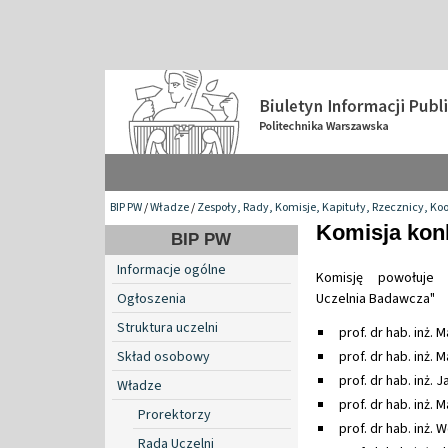
BIP PW
/
Władze
/
Zespoły, Rady, Komisje, Kapituły, Rzecznicy, Ko
Komisja kon
BIP PW
Informacje ogólne
Komisję powołuje 
Ogłoszenia
Uczelnia Badawcza"
Struktura uczelni
prof. dr hab. inż.
Skład osobowy
prof. dr hab. inż. 
prof. dr hab. inż. 
Władze
prof. dr hab. inż.
Prorektorzy
prof. dr hab. inż.
Rada Uczelni