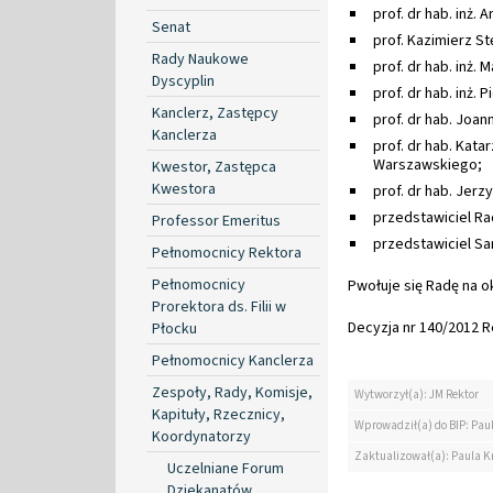
prof. dr hab. inż.
Senat
prof. Kazimierz 
Rady Naukowe
prof. dr hab. inż.
Dyscyplin
prof. dr hab. inż.
Kanclerz, Zastępcy
prof. dr hab. Joa
Kanclerza
prof. dr hab. Kata
Warszawskiego;
Kwestor, Zastępca
Kwestora
prof. dr hab. Jer
przedstawiciel R
Professor Emeritus
przedstawiciel S
Pełnomocnicy Rektora
Pełnomocnicy
Pwołuje się Radę na ok
Prorektora ds. Filii w
Decyzja nr 140/2012 Re
Płocku
Pełnomocnicy Kanclerza
Zespoły, Rady, Komisje,
Wytworzył(a): JM Rektor
Kapituły, Rzecznicy,
Wprowadził(a) do BIP: Paul
Koordynatorzy
Zaktualizował(a): Paula Kr
Uczelniane Forum
Dziekanatów