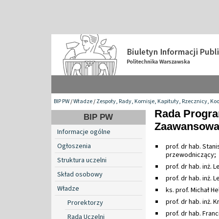
BIP PW
/
Władze
/
Zespoły, Rady, Komisje, Kapituły, Rzecznicy, Ko
Rada Progr
BIP PW
Zaawansowan
Informacje ogólne
Ogłoszenia
prof. dr hab. Sta
przewodniczący;
Struktura uczelni
prof. dr hab. inż. 
Skład osobowy
prof. dr hab. inż.
Władze
ks. prof. Michał H
prof. dr hab. inż.
Prorektorzy
prof. dr hab. Fran
Rada Uczelni