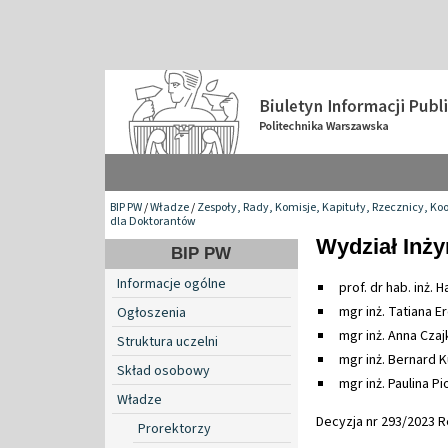
BIP PW
/
Władze
/
Zespoły, Rady, Komisje, Kapituły, Rzecznicy, Ko
dla Doktorantów
Wydział Inży
BIP PW
Informacje ogólne
prof. dr hab. inż.
mgr inż. Tatiana 
Ogłoszenia
mgr inż. Anna Czaj
Struktura uczelni
mgr inż. Bernard 
Skład osobowy
mgr inż. Paulina P
Władze
Decyzja nr 293/2023 Re
Prorektorzy