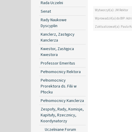
Rada Uczelni
Wytworzył(a): JM Rektor
Senat
Wprowadził(a) do BIP: Ad
Rady Naukowe
Dyscyplin
Zaktualizował(a): Paula K
Kanclerz, Zastępcy
Kanclerza
Kwestor, Zastępca
Kwestora
Professor Emeritus
Pełnomocnicy Rektora
Pełnomocnicy
Prorektora ds. Filii w
Płocku
Pełnomocnicy Kanclerza
Zespoły, Rady, Komisje,
Kapituły, Rzecznicy,
Koordynatorzy
Uczelniane Forum